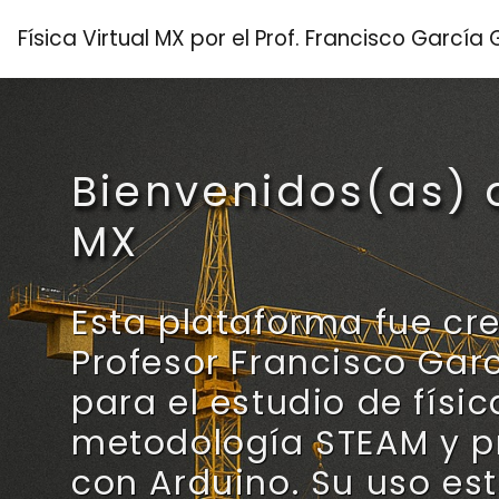
Saltar al contenido principal
Física Virtual MX por el Prof. Francisco García
Bienvenidos(as) a
MX
Esta plataforma fue cr
Profesor Francisco Gar
para el estudio de físi
metodología STEAM y p
con Arduino. Su uso es