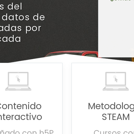
s del
s datos de
adas por
 cada
Contenido
Metodolog
nteractivo
STEAM
eñado con h5P
Cursos co