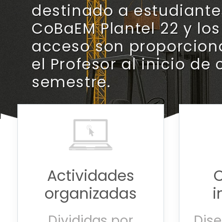
destinado a estudiante
CoBaEM Plantel 22 y lo
acceso son proporcion
el Profesor al inicio de
semestre.
Actividades
organizadas
i
Divididas por
Dis