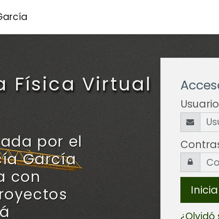
 García
 Física Virtual
Acces
Usuario
eada por el
Contra
cía García
ca con
Inici
royectos
tá
¿Olvidó